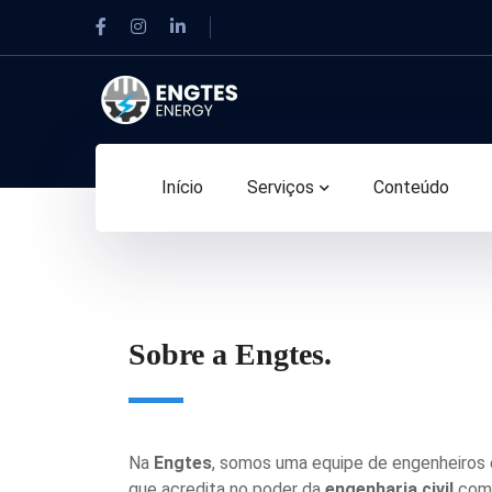
Início
Serviços
Conteúdo
Sobre a Engtes.
Na
Engtes
, somos uma equipe de engenheiros 
que acredita no poder da
engenharia civil
com