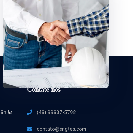
Contate-nos
 8h às
(48) 99837-5798
contato@engtes.com