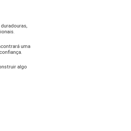
 duradouras,
ionais.
encontrará uma
confiança.
nstruir algo