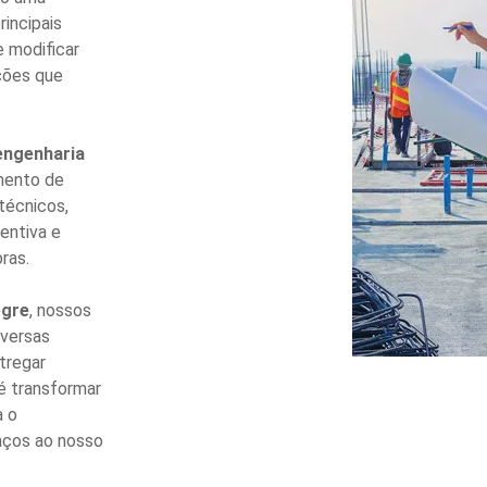
incipais
e modificar
ções que
engenharia
imento de
técnicos,
entiva e
ras.
egre
, nossos
iversas
tregar
 é transformar
a o
aços ao nosso